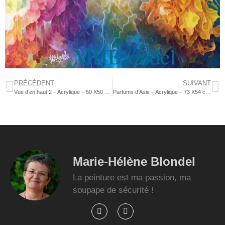
PRÉCÉDENT
SUIVANT
Vue d’en haut 2 – Acrylique – 50 X50 cm – 350 €
Parfums d’Asie – Acrylique – 73 X54 cm – 480€
Marie-Hélène Blondel
La peinture est ma passion, ma
soupape de sécurité !