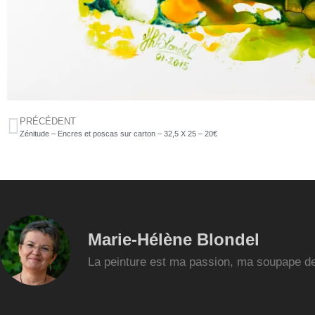
PRÉCÉDENT
Zénitude – Encres et poscas sur carton – 32,5 X 25 – 20€
Marie-Hélène Blondel
La peinture est ma passion, ma soupape de