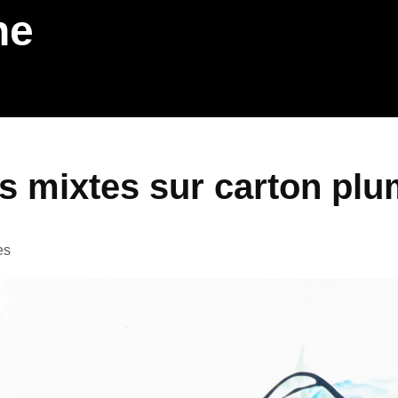
ne
es mixtes sur carton plu
es