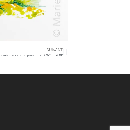
SUIVANT
s mixtes sur carton plume – 50 X 32,5 – 200€