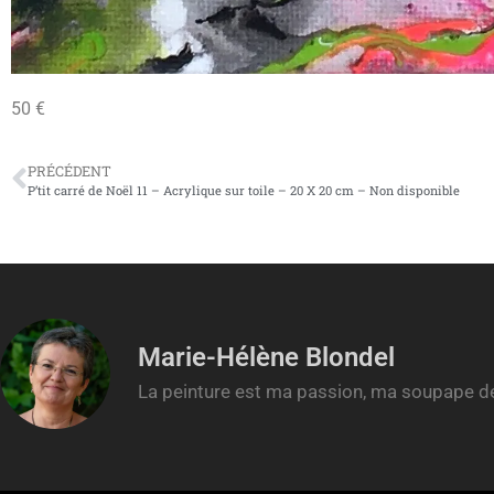
50 €
PRÉCÉDENT
P’tit carré de Noël 11 – Acrylique sur toile – 20 X 20 cm – Non disponible
Marie-Hélène Blondel
La peinture est ma passion, ma soupape de