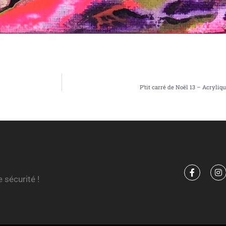
P’tit carré de Noël 13 – Acryliq
 sécurité !