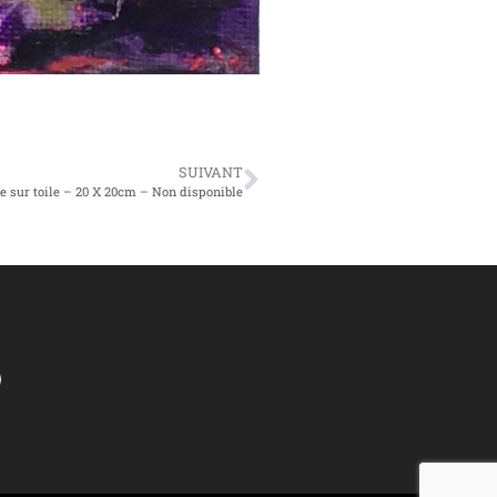
SUIVANT
ue sur toile – 20 X 20cm – Non disponible