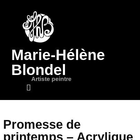
Marie-Hélène
Blondel
Artiste peintre
Mots de l’artiste
Promesse de
printemps – Acrylique