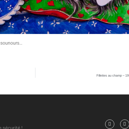
bisounours…
Fillettes au champ – 19
 sécurité !