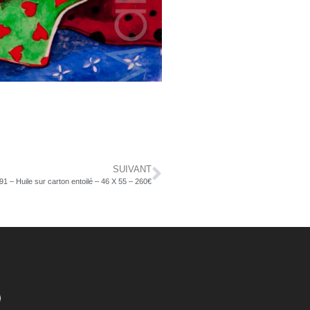
SUIVANT
91 – Huile sur carton entoilé – 46 X 55 – 260€