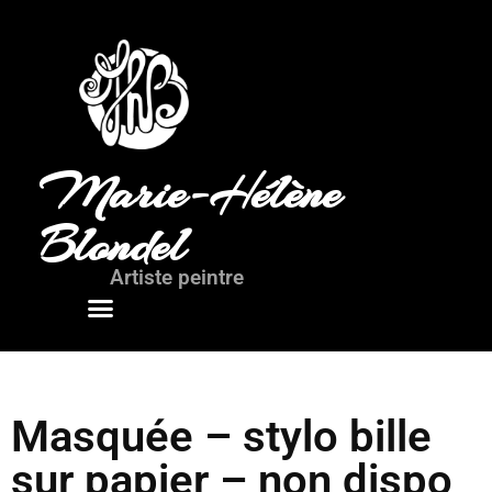
Marie-Hélène
Blondel
Artiste peintre
Mots de l’artiste
Masquée – stylo bille
sur papier – non dispo