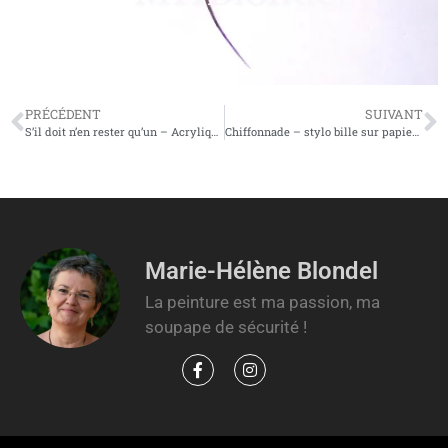
PRÉCÉDENT
SUIVANT
S’il doit n’en rester qu’un – Acrylique sur toile – 100 X 50 cm – 550 €
Chiffonnade – stylo bille sur papier – non dispo
Marie-Hélène Blondel
La peinture est ma passion, ma
soupape de sécurité !