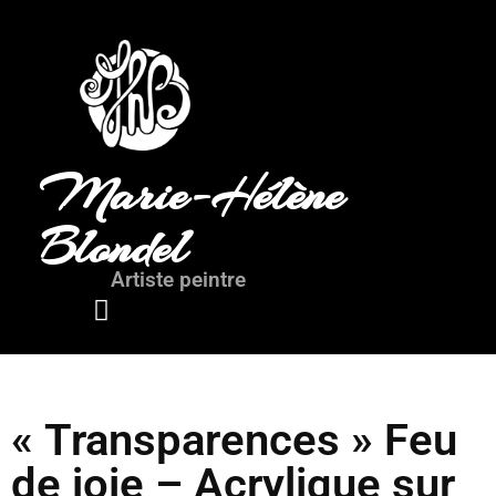
Marie-Hélène
Blondel
Artiste peintre
Mots de l’artiste
« Transparences » Feu
de joie – Acrylique sur