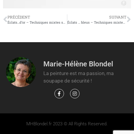
PRÉCÉDENT
SUIVANT
Éclats…d’or – Techniques mixtes sur carton plume – 65 X 50cm – 250€
Éclats … bleus – Techniques mixtes sur carton plume – 48 X 29cm – non dispo
Marie-Hélène Blondel
La peinture est ma passion, ma
soupape de sécurité !
MHBlondel.fr 2023 © All Rights Reserved.