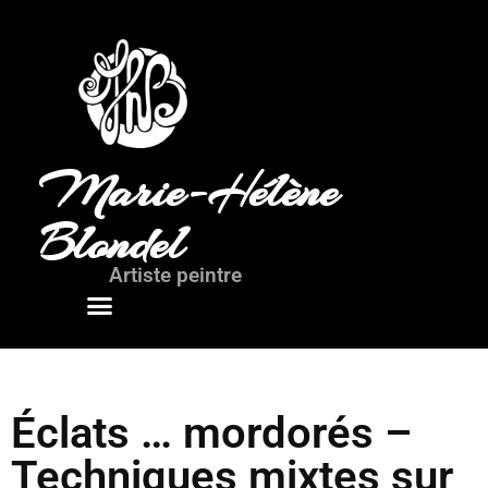
Marie-Hélène
Blondel
Artiste peintre
Mots de l’artiste
Éclats … mordorés –
Techniques mixtes sur