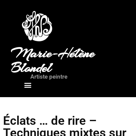
Marie-Hélène
Blondel
Artiste peintre
Mots de l’artiste
Éclats … de rire –
Techniques mixtes sur