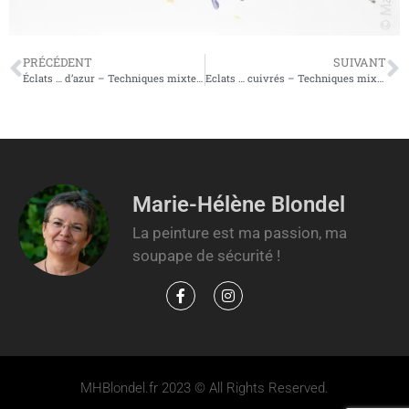
PRÉCÉDENT
SUIVANT
Éclats … d’azur – Techniques mixtes sur carton plume – 32,5 X 25cm – 40€
Eclats … cuivrés – Techniques mixtes sur carton plume – 32,5 X 25cm – non disponible
Marie-Hélène Blondel
La peinture est ma passion, ma
soupape de sécurité !
MHBlondel.fr 2023 © All Rights Reserved.