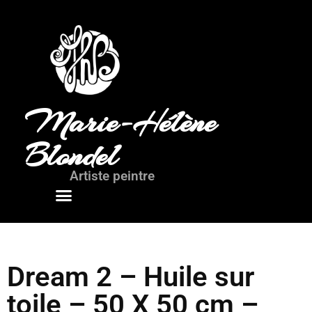
Marie-Hélène
Blondel
Artiste peintre
Mots de l’artiste
Dream 2 – Huile sur
toile – 50 X 50 cm –