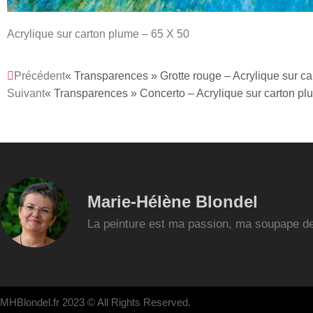
Acrylique sur carton plume – 65 X 50
Précédent
« Transparences » Grotte rouge – Acrylique sur c
Suivant
« Transparences » Concerto – Acrylique sur carton pl
Marie-Hélène Blondel
La peinture est ma passion, ma soupape de
MHBlondel.fr 2023 © All Rights Reserved.