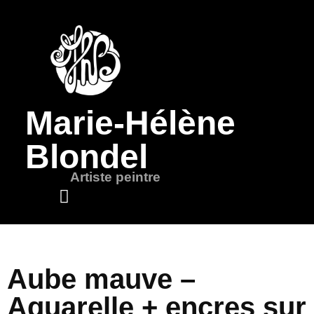
Marie-Hélène
Blondel
Artiste peintre
Mots de l’artiste
Aube mauve –
Aquarelle + encres sur