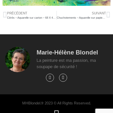
PRÉCÉDENT
SUIVANT
Cérès – Aquarelle sur carton – 68 X 48 – 280€
Chuchotements – Aquarelle sur papier – 40 X 30 – non dispo
Marie-Hélène Blondel
La peinture est ma passion, ma
soupape de sécurité !
MHBlondel.fr 2023 © All Rights Reserved.