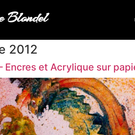
 Blondel
e 2012
– Encres et Acrylique sur papi