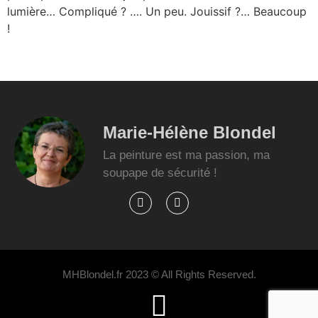
lumière… Compliqué ? …. Un peu. Jouissif ?… Beaucoup
!
Marie-Hélène Blondel
La peinture est ma passion, ma
soupape de sécurité !
MHBlondel.fr 2023 © All Rights Reserved.